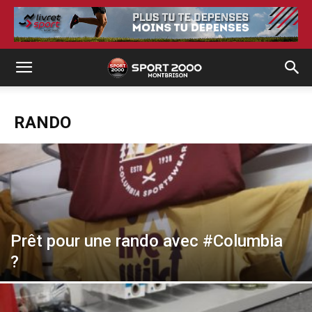
RANDO
Prêt pour une rando avec #Columbia
?