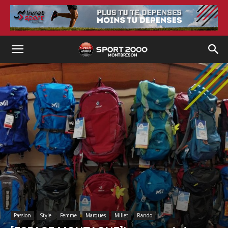
Passion
Style
Femme
Marques
Millet
Rando