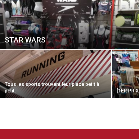
STAR WARS
Tous les sports trouvent leur place petit à
petit.
[1ER PRI