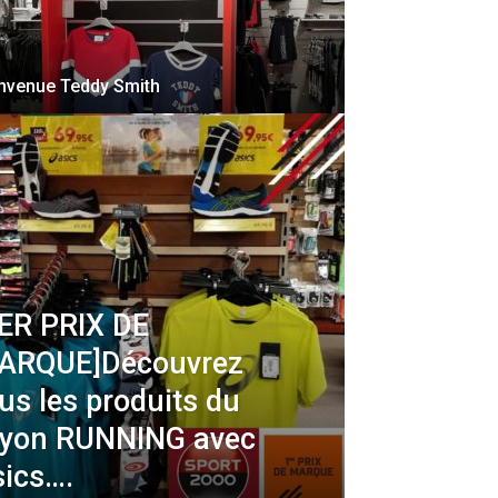
nvenue Teddy Smith
1ER PRIX DE
ARQUE]Découvrez
us les produits du
ayon RUNNING avec
sics….