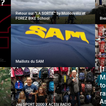
Retour sur "LA SORTIE" by Mondovélo et
FOREZ BIKE School
Bie
Maillots du SAM
[
M
to
r
A
Jeu SPORT 2000 X ACTIV RADIO