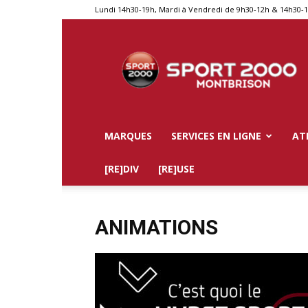
Lundi 14h30-19h, Mardi à Vendredi de 9h30-12h & 14h30-
Sport
2000
Montbrison
MARQUES
SERVICES EN LIGNE
AT
[RE]DIV
[RE]USE
ANIMATIONS