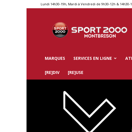
Lundi 14h30-19h, Mardi à Vendredi de 9h30-12h & 14h30-
Sport
2000
Montbrison
MARQUES
SERVICES EN LIGNE
AT
[RE]DIV
[RE]USE