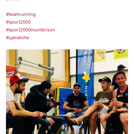
#teamrunning
#sport2000
#sport2000montbrison
#çamatche