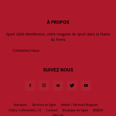
À PROPOS
Sport 2000 Montbrison, votre magasin de sport dans la Plaine
du Forez
Contactez-nous:
contact@sport2000-montbrison.com
SUIVEZ NOUS
Marques
Services en ligne
Atelier / Services Magasin
Clubs, Collectivités, CE
Contact
Boutique en ligne
[RE]DIV
[RE]USE