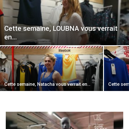
Cette semaine, LOUBNA vous verrait
en…
Cette semaine, Natacha vous verrait en…
Cette sem