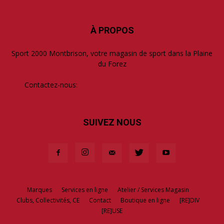
À PROPOS
Sport 2000 Montbrison, votre magasin de sport dans la Plaine
du Forez
Contactez-nous:
contact@sport2000-montbrison.com
SUIVEZ NOUS
Marques
Services en ligne
Atelier / Services Magasin
Clubs, Collectivités, CE
Contact
Boutique en ligne
[RE]DIV
[RE]USE