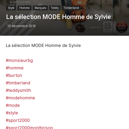
Style
Homme
Marques
Teddy
Timberland
La sélection MODE Homme de Sylvie
13 décembre 2018
La sélection MODE Homme de Sylvie
#monsieurbg
#homme
#burton
#timberland
#teddysmith
#modehomme
#mode
#style
#sport2000
#
sport2000montbr
ison