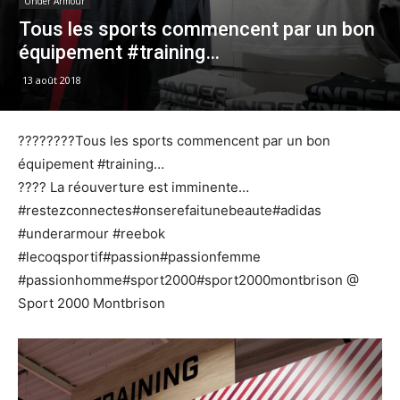
Under Armour
Tous les sports commencent par un bon
équipement #training…
13 août 2018
????????Tous les sports commencent par un bon
équipement #training…
???? La réouverture est imminente…
#restezconnectes#onserefaitunebeaute#adidas
#underarmour #reebok
#lecoqsportif#passion#passionfemme
#passionhomme#sport2000#sport2000montbrison @
Sport 2000 Montbrison