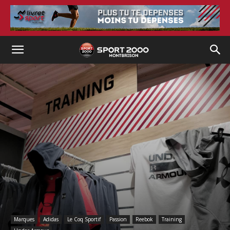
Marques
Adidas
Le Coq Sportif
Passion
Reebok
Training