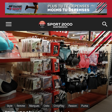
Style
Femme
Marques
Odlo
OnlyPlay
Passion
Puma