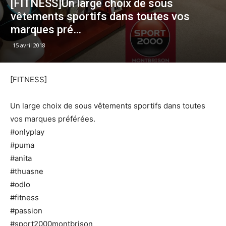
[FITNESS]Un large choix de sous
vêtements sportifs dans toutes vos
marques pré…
15 avril 2018
[FITNESS]
Un large choix de sous vêtements sportifs dans toutes
vos marques préférées.
#onlyplay
#puma
#anita
#thuasne
#odlo
#fitness
#passion
#sport2000montbrison