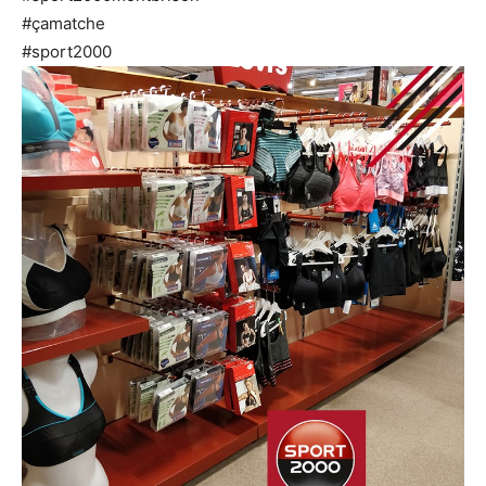
#çamatche
#sport2000