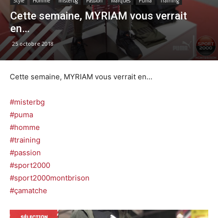
Style
Homme
misterbg
Passion
Marques
Puma
Training
Cette semaine, MYRIAM vous verrait
en…
25 octobre 2018
Cette semaine, MYRIAM vous verrait en…
#misterbg
#puma
#homme
#training
#passion
#sport2000
#
sport2000montbr
ison
#çamatche