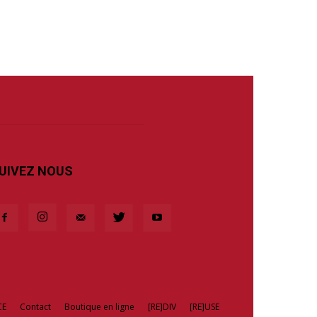
UIVEZ NOUS
CE
Contact
Boutique en ligne
[RE]DIV
[RE]USE