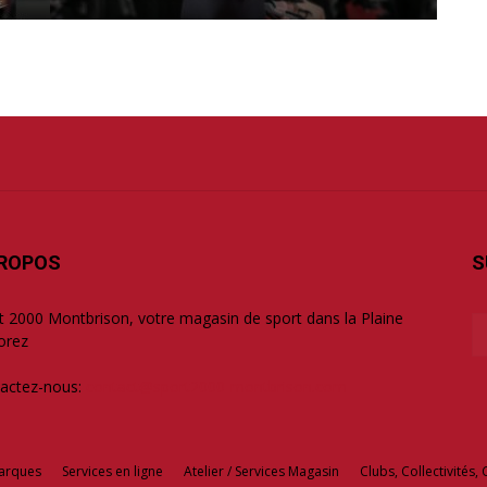
PROPOS
S
t 2000 Montbrison, votre magasin de sport dans la Plaine
orez
actez-nous:
contact@sport2000-montbrison.com
arques
Services en ligne
Atelier / Services Magasin
Clubs, Collectivités, 