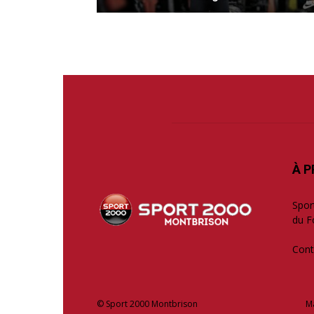
À 
Spor
du F
Cont
© Sport 2000 Montbrison
M