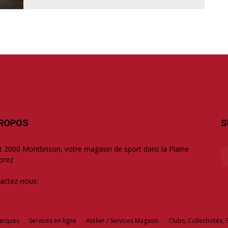
PROPOS
S
t 2000 Montbrison, votre magasin de sport dans la Plaine
orez
actez-nous:
contact@sport2000-montbrison.com
arques
Services en ligne
Atelier / Services Magasin
Clubs, Collectivités, 