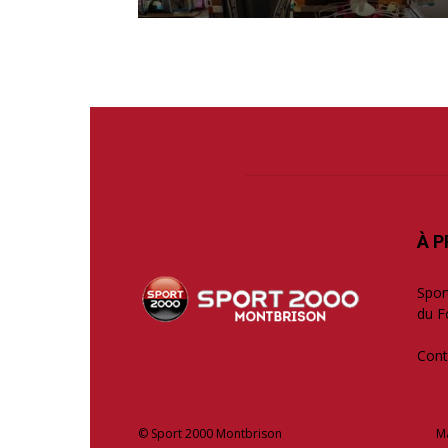
À 
Spor
du F
Cont
© Sport 2000 Montbrison
M