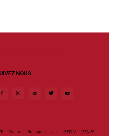
UIVEZ NOUS
CE
Contact
Boutique en ligne
[RE]DIV
[RE]USE